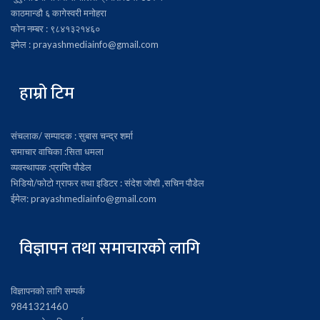
काठमान्डौ ६ कागेस्वरी मनोहरा
फोन नम्बर : ९८४१३२१४६०
इमेल : prayashmediainfo@gmail.com
हाम्रो टिम
संचलाक/ सम्पादक : सुबास चन्द्र शर्मा
समाचार वाचिका :सिता धमला
व्यवस्थापक :प्राप्ति पौडेल
भिडियो/फोटो ग्राफर तथा इडिटर : संदेश जोशी ,सचिन पौडेल
ईमेल: prayashmediainfo@gmail.com
विज्ञापन तथा समाचारको लागि
विज्ञापनको लागि सम्पर्क
9841321460