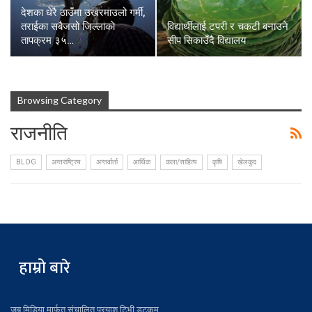
देशका धेरै ठाउँमा उखरमाउलो गर्मी,
तराईका सबैजसो जिल्लाकाे
विद्यार्थीलाई टपरी र चकटी बनाउने
तापक्रम ३५…
सीप सिकाउँदै विद्यालय
Browsing Category
राजनीति
BLOG
अन्तराष्ट्रिय
अन्तर्वार्ता
आर्थिक
कला/साहित्य
कृषि
खेलकुद
हाम्रो बारे
जुबु मिडिया मार्फत संचालित प्रयाश टिभी डटकम