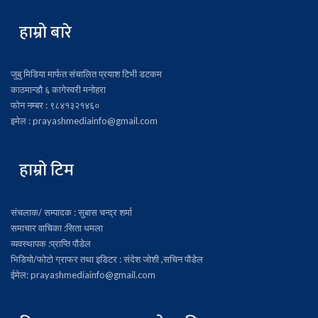
हाम्रो बारे
जुबु मिडिया मार्फत संचालित प्रयाश टिभी डटकम
काठमान्डौ ६ कागेस्वरी मनोहरा
फोन नम्बर : ९८४१३२१४६०
इमेल : prayashmediainfo@gmail.com
हाम्रो टिम
संचलाक/ सम्पादक : सुबास चन्द्र शर्मा
समाचार वाचिका :सिता धमला
व्यवस्थापक :प्राप्ति पौडेल
भिडियो/फोटो ग्राफर तथा इडिटर : संदेश जोशी ,सचिन पौडेल
ईमेल: prayashmediainfo@gmail.com