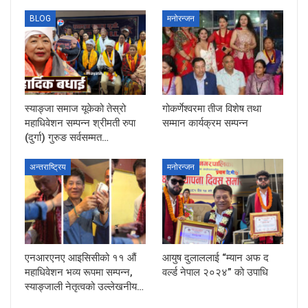
BLOG
मनोरन्जन
स्याङ्जा समाज यूकेको तेस्रो
गोकर्णेश्वरमा तीज विशेष तथा
महाधिवेशन सम्पन्न श्रीमती रुपा
सम्मान कार्यक्रम सम्पन्न
(दुर्गा) गुरुङ सर्वसम्मत…
अन्तराष्ट्रिय
मनोरन्जन
एनआरएनए आइसिसीको ११ औं
आयुष दुलाललाई “म्यान अफ द
महाधिवेशन भव्य रूपमा सम्पन्न,
वर्ल्ड नेपाल २०२४” को उपाधि
स्याङ्जाली नेतृत्वको उल्लेखनीय…