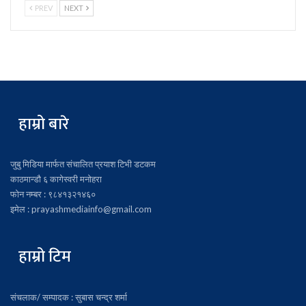
PREV
NEXT
हाम्रो बारे
जुबु मिडिया मार्फत संचालित प्रयाश टिभी डटकम
काठमान्डौ ६ कागेस्वरी मनोहरा
फोन नम्बर : ९८४१३२१४६०
इमेल : prayashmediainfo@gmail.com
हाम्रो टिम
संचलाक/ सम्पादक : सुबास चन्द्र शर्मा