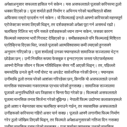
अपेक्षाअनुसार सफलता हासिल गर्न सकेन। यस असफलताले पूजाको करियरमा ठूलो
धक्का दिएको छ। पूजा शर्माले हालै निर्माण र अभिनय गरेको चलचित्रले बॉक्स
अफिसमा राम्रो प्रदर्शन गर्न सकेन। यो फिल्मलाई उनले आफ्नो करियरको महत्त्वपूर्ण
प्रोजेक्टका रूपमा लिएकी थिइन्, तर दर्शकहरूको अपेक्षा पूरा गर्न असमर्थ रह्यो।
चलचित्र रिलिज भए पनि यसले दर्शकहरूको ध्यान तान्न सकेन, जसका कारण
फिल्मको व्यापारमा भारी गिरावट देखिएको छ। समीक्षकहरूले पनि फिल्मलाई मिश्रित
प्रतिक्रिया दिएका थिए, जसले पूजाको आत्मविश्वासमा कमी ल्याएको हुनसक्ने
अनुमान गरिएको छ। पूजा शर्मालाई उनका फ्यानहरूले सामाजिक सञ्जालमा भेट्न
छोडेका छन्। उनी नियमित रूपमा फेसबुक र इन्स्टाग्राम जस्ता प्लेटफर्महरूमा
आफ्नो दैनिक जीवन र फिल्म गतिविधिहरू सेयर गर्दै आएकी थिइन्। तर, पछिल्लो
समयदेखि उनले कुनै नयाँ पोस्ट या अपडेट सार्वजनिक गरेकी छैनन्। फ्यानहरू
उनीमाथि ठूलो तनाव परेको आशंका गरिरहेका छन्, किनकि यो असफलताले उनको
मानसिक स्वास्थ्यमा नकारात्मक प्रभाव पारेको हुनसक्छ। सामाजिक सञ्जालमा
पूजाको अनुपस्थितिले थप जिज्ञासा र चिन्ता पैदा गरेको छ। फिल्मको असफलताले
पूजामा मानसिक तनाव सिर्जना गरेको बुझिन्छ। नेपाली फिल्म उद्योगमा कलाकारहरूले
ठूलो आशा र मेहनतका साथ चलचित्र बनाउने गर्छन्, तर व्यवसायिक असफलताले
उनीहरूको करियरमा गहिरो असर पार्न सक्छ। पूजाले आफ्नै लगानीमा फिल्म निर्माण
गरेर ठूलो जोखिम लिएकी थिइन्, तर फिल्मले अपेक्षाअनुसारको नतिजा दिन नसक्दा
उनीमा मानसिक दबाब परेको हुनसक्छ। पूजा शर्माका फ्यानहरू उनको मानसिक